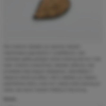
Šios kratomo tabletės yra sukurtos siekiant
maksimalaus paprastumo ir praktiškumo, kad
vartotojai galėtų patogiai vartoti kratomą bet kur ir bet
kada. Kratomo presavimas į tabletes užtikrina, kad
produktas būtų lengvai nešiojamas, diskretiškas ir
atsparus išorės poveikiui. Dėl to tabletės yra idealus
pasirinkimas tiems, kurie nori visada turėti kratomą po
ranka, bet nenori naudoti miltelių ar kitų formų.
Svoris: