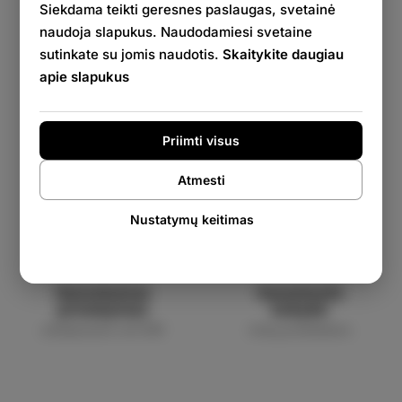
Siekdama teikti geresnes paslaugas, svetainė
naudoja slapukus. Naudodamiesi svetaine
sutinkate su jomis naudotis.
Skaitykite daugiau
apie slapukus
Nemokama
Pristatymo
dovana
garantija
Priimti visus
Su kiekvienu užsakymu
nepažeistoms prekėms
Atmesti
Nustatymų keitimas
Nemokamas
Garantuota
pristatymas
kokybė
užsakymams virš 50€
mūsų produktams