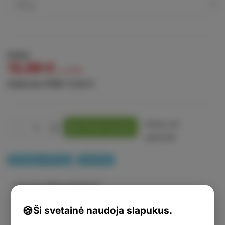
Kaina
13,99 €
su PVM
Kaina be PVM:
11,02 €
Kaina už:
-
+
Pridėti į krepšelį
pakuotė
Sandėlyje: 4475 [g]
kratomSK
Ar jums reikia patarimo?
Ši svetainė naudoja slapukus.