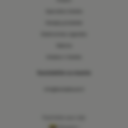
Specialios žolelės
Kanapių produktai
Elektroninės cigaretės
Matcha
Arbatos ir žolelės
Susisiekite su mumis
info@herbalboost.lt
Pasirinkite savo šalį:
Lithuania