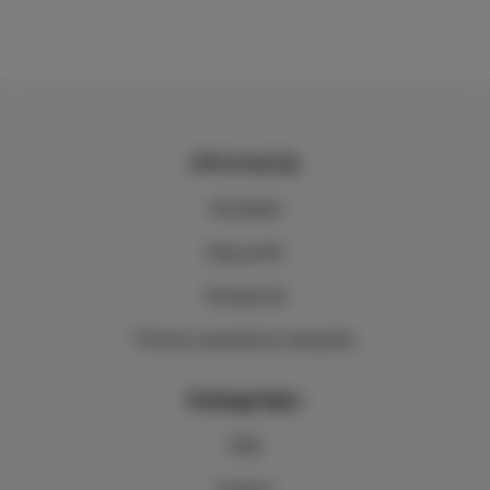
Informacija
Kontaktai
Kaip pirkti
Straipsniai
Pirkimo–pardavimo taisyklės
Kategorijos
CBD
Kratom